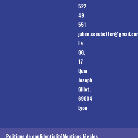
522
49
551
julien.seeubetter@gmail.co
Le
QG,
17
Quai
Joseph
Gillet,
69004
Lyon
Politique de confidentialité
Mentions légales