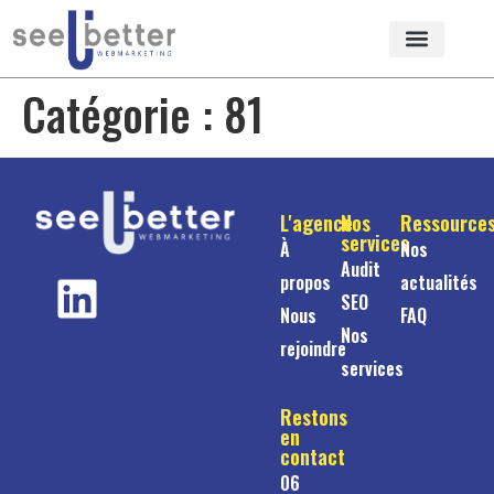
Catégorie :
81
L'agence
Nos
Ressource
services
À
Nos
Audit
propos
actualités
SEO
Nous
FAQ
Nos
rejoindre
services
Restons
en
contact
06