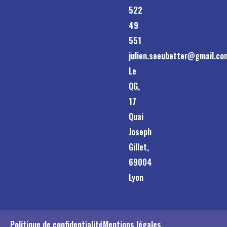
522
49
551
julien.seeubetter@gmail.co
Le
QG,
17
Quai
Joseph
Gillet,
69004
Lyon
Politique de confidentialité
Mentions légales