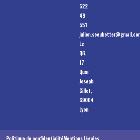
522
49
551
julien.seeubetter@gmail.co
Le
QG,
17
Quai
Joseph
Gillet,
69004
Lyon
Politique de confidentialité
Mentions légales