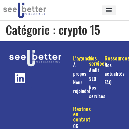
Catégorie :
crypto 15
L'agence
Nos
Ressource
services
À
Nos
Audit
propos
actualités
SEO
Nous
FAQ
Nos
rejoindre
services
Restons
en
contact
06