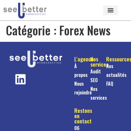
Catégorie :
Forex News
L'agence
Nos
Ressource
services
À
Nos
Audit
propos
actualités
SEO
Nous
FAQ
Nos
rejoindre
services
Restons
en
contact
06