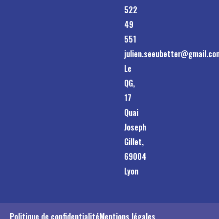
522
49
551
julien.seeubetter@gmail.co
Le
QG,
17
Quai
Joseph
Gillet,
69004
Lyon
Politique de confidentialité
Mentions légales