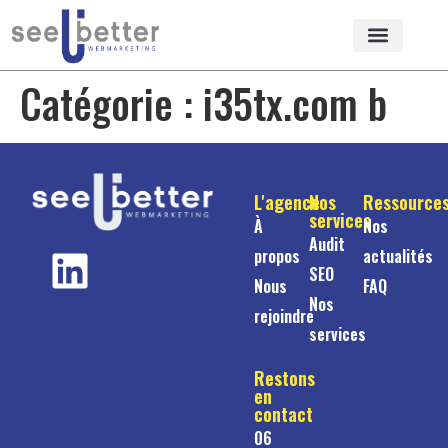
Catégorie :
i35tx.com b
L'agence
Nos
Ressource
services
À
Nos
Audit
propos
actualités
SEO
Nous
FAQ
Nos
rejoindre
services
Restons
en
contact
06