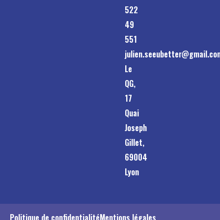
522
49
551
julien.seeubetter@gmail.co
Le
QG,
17
Quai
Joseph
Gillet,
69004
Lyon
Politique de confidentialité
Mentions légales