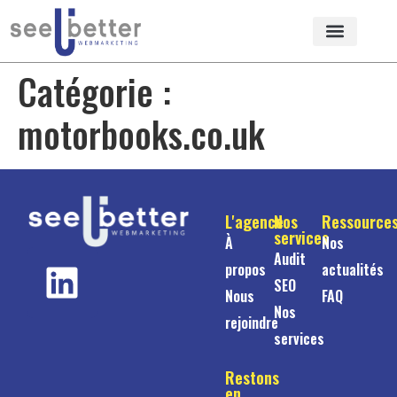
Catégorie :
motorbooks.co.uk
L'agence
Nos
Ressource
services
À
Nos
Audit
propos
actualités
SEO
Nous
FAQ
Nos
rejoindre
services
Restons
en