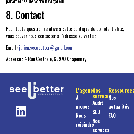
paramètres de votre navigateur.
8. Contact
Pour toute question relative à cette politique de confidentialité,
vous pouvez nous contacter à l’adresse suivante :
Email :
julien.seeubetter@gmail.com
Adresse : 4 Rue Centrale, 69970 Chaponnay
L'agence
Nos
Ressource
services
À
Nos
Audit
propos
actualités
SEO
Nous
FAQ
Nos
rejoindre
services