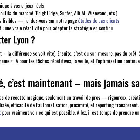
ique à vos enjeux réels
outils du marché (BrightEdge, Surfer, Alli AI, Wisewand, etc.)
s lisibles — rendez-vous sur notre page
études de cas clients
 : une vraie réactivité pour adapter la stratégie en continu
ter Lyon ?
t – la différence se voit vite). Ensuite, c’est du sur-mesure, pas du prêt-
aine + IA pour les tâches répétitives, la veille, et l’optimisation continu
é, c’est maintenant – mais jamais s
a pas de recette magique, seulement un travail de pros — rigoureux, créa
sée, efficacité de l’automatisation, proximité, et reporting transparent. V
t
pour vraiment voir ce qui est possible. Allez, il est temps de prendre un