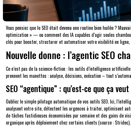
Vous pensiez que le SEO était devenu une routine bien huilée ? Mauvais
optimization » — ou comment des IA capables d’agir seules chamboule
clés pour booster, structurer et automatiser votre visibilité en lign
Nouvelle donne : l’agentic SEO cha
Ce n’est pas de la science-fiction : les outils d’intelligence artifici
prennent les manettes : analyse, décisions, exécution – tout s’automat
SEO “agentique” : qu’est-ce que ça veut
Oubliez le simple pilotage automatique de vos outils SEO. Ici, l’intell
analysent votre site, détectent les urgences à traiter, optimisent aut
de tâches fastidieuses économisées par semaine et des gains de visib
organique après déploiement chez certains clients (source : Stridec).