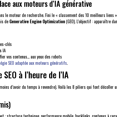
lace aux moteurs d’IA générative
ans le moteur de recherche. Fini le « classement des 10 meilleurs liens »
ais de
Generative Engine Optimization
(GEO). L’objectif : apparaître d
tes-clés
s IA
ifier vos contenus… aux yeux des robots
tégie SEO adaptée aux moteurs génératifs
.
SEO à l’heure de l’IA
moins d’avoir du temps à revendre). Voilà les 8 piliers qui font décoller 
mis)
out : structure technique, performance mobile, backlinks, contenus à recy