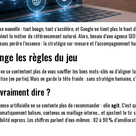
e nouvelle : tout bouge, tout s’accélère, et Google ne tient plus le haut
nt le métier du référencement naturel. Alors, besoin d’une agence SEO à
e, sans perdre l’essence : la stratégie sur-mesure et l’accompagnement hu
nge les règles du jeu
elle ne se contentent plus de vous souffler les bons mots-clés ou d’aligner 
ise (en partie). Mais on garde la tête froide : sans stratégie humaine, c’
 vraiment dire ?
igence artificielle ne se contente plus de recommander : elle
agit
. C’est 
omatiquement balises, contenus ou maillage interne… et ajustent le tir si
ilité express. Les chiffres parlent d’eux-mêmes : 82 à 90 % d’améliorat