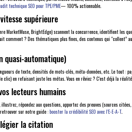
audit technique SEO pour TPE/PME
— 100% actionnable.
 vitesse supérieure
enre MarketMuse, BrightEdge) scannent la concurrence, identifient les q
it comment ? Des thématiques plus fines, des contenus qui “collent” aux
en quasi-automatique)
longueurs de texte, densités de mots-clés, méta-données, etc. Le tout : pa
lic) en refaisant juste les métas. Vous en rêviez ? C’est déjà la réalité
 vos lecteurs humains
 illustrez, répondez aux questions, apportez des preuves (sources citées, 
À retrouver sur notre guide :
booster la crédibilité SEO avec l’E-E-A-T
.
légier la citation