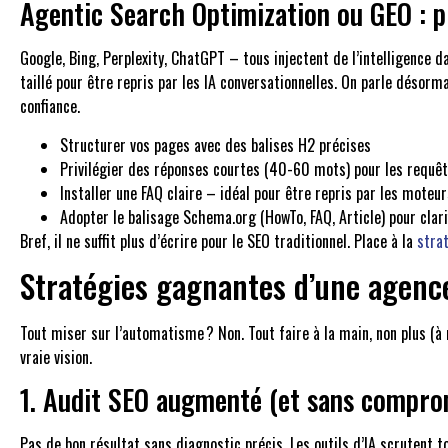
Agentic Search Optimization ou GEO : p
Google, Bing, Perplexity, ChatGPT – tous injectent de l’intelligence d
taillé pour être repris par les IA conversationnelles. On parle désorm
confiance.
Structurer vos pages avec des balises H2 précises
Privilégier des réponses courtes (40-60 mots) pour les requê
Installer une FAQ claire – idéal pour être repris par les moteur
Adopter le balisage Schema.org (HowTo, FAQ, Article) pour clar
Bref, il ne suffit plus d’écrire pour le SEO traditionnel. Place à la
stra
Stratégies gagnantes d’une agence 
Tout miser sur l’automatisme ? Non. Tout faire à la main, non plus (à 
vraie vision.
1. Audit SEO augmenté (et sans compro
Pas de bon résultat sans diagnostic précis. Les outils d’IA scrutent t