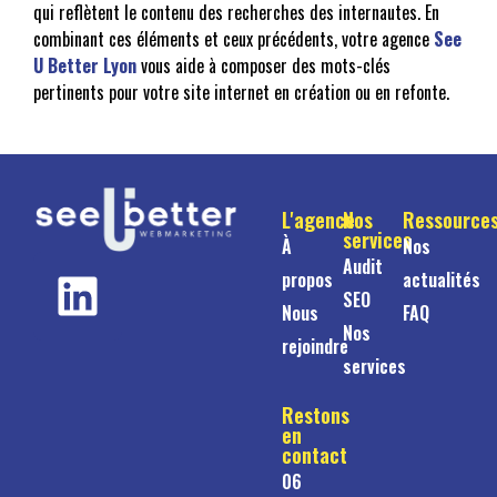
qui reflètent le contenu des recherches des internautes. En
combinant ces éléments et ceux précédents, votre agence
See
U Better Lyon
vous aide à composer des mots-clés
pertinents pour votre site internet en création ou en refonte.
L'agence
Nos
Ressource
services
À
Nos
Audit
propos
actualités
SEO
Nous
FAQ
Nos
rejoindre
services
Restons
en
contact
06