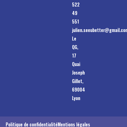
522
49
551
julien.seeubetter@gmail.co
Le
QG,
17
Quai
Joseph
Gillet,
69004
Lyon
Politique de confidentialité
Mentions légales