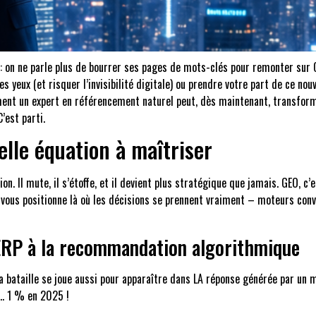
u : on ne parle plus de bourrer ses pages de mots-clés pour remonter sur G
yeux (et risquer l’invisibilité digitale) ou prendre votre part de ce nouve
ent un expert en référencement naturel peut, dès maintenant, transformer
C’est parti.
lle équation à maîtriser
n. Il mute, il s’étoffe, et il devient plus stratégique que jamais. GEO, c’
qui vous positionne là où les décisions se prennent vraiment – moteurs co
SERP à la recommandation algorithmique
 bataille se joue aussi pour apparaître dans LA réponse générée par un m
à… 1 % en 2025 !