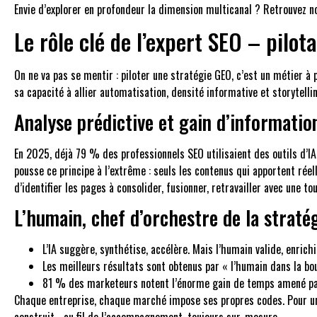
Envie d’explorer en profondeur la dimension multicanal ? Retrouvez n
Le rôle clé de l’expert SEO – pil
On ne va pas se mentir : piloter une stratégie GEO, c’est un métier à 
sa capacité à allier automatisation, densité informative et storytellin
Analyse prédictive et gain d’informatio
En 2025, déjà 79 % des professionnels SEO utilisaient des outils d’I
pousse ce principe à l’extrême : seuls les contenus qui apportent rée
d’identifier les pages à consolider, fusionner, retravailler avec une to
L’humain, chef d’orchestre de la straté
L’IA suggère, synthétise, accélère. Mais l’humain valide, enrichit
Les meilleurs résultats sont obtenus par « l’humain dans la bo
81 % des marketeurs notent l’énorme gain de temps amené par 
Chaque entreprise, chaque marché impose ses propres codes. Pour une 