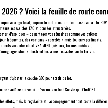
n 2026 ? Voici la feuille de route con
hnique, ancrage local, empreinte multicanale – tout passe au crible. RDV
ontenus accessibles, FAQ et données structurées.
conter, d’expliquer – de partager vos réussites comme vos galères !
jour fréquentes, des contenus « recyclés » mais toujours pertinents.
s clients vous cherchent VRAIMENT (réseaux, forums, médias…)
témoignages clients illustrent les vraies réussites sur le terrain.
urgent d’ajouter la couche GEO pour sortir du lot.
humaine : voilà ce qui séduit désormais autant Google que ChatGPT.
des effets, mais la régularité et l’accompagnement font toute la différen