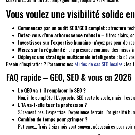
construit… au fil de l’accompagnement, toujours sur-mesure.
Vous voulez une visibilité solide e
Commencez par un audit SEO/GEO complet
: structure tec
Dotez-vous d’une arborescence robuste
– titres clairs, c
Investissez sur l’expertise humaine
: n’ayez pas peur de ra
Misez sur la régularité
: une présence continue, des mises à 
Déployez une stratégie multicanale intelligente
: là où vo
Besoin d’inspiration ? Parcourez nos
études de cas SEO locales
: les 
FAQ rapide – GEO, SEO & vous en 2026
Le GEO va-t-il remplacer le SEO ?
Non, il le complète ! L’approche SEO reste le socle, mais il est 
L’IA va-t-elle tuer la profession ?
Sûrement pas. L’expertise, l’expérience terrain, l’originalité 
Combien de temps pour grimper ?
Patience… Trois à six mois sont souvent nécessaires pour voir 