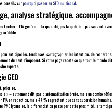
os conseils sur
pourquoi passer au SEO multicanal
.
otage, analyse stratégique, accompag
part entière. L’IA génère de la quantité, pas la qualité – pas sans interv
g crédible.
n
A pour anticiper les tendances, cartographier les intentions de recherch
llement du neuf s’imposent. Si votre page répète ce que tout le monde dit,
uche experte.
gie GEO
, priorise.
ucle » – autrement dit, pas d’automatisation brute, mais un combo réfle
l’IA en rédaction, mais 47 % regrettent que sans supervision humaine, 
PME lyonnaise, la différenciation passe par cette proximité, le témoigna