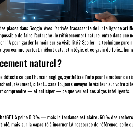
 des places dans Google. Avec l’arrivée fracassante de l’intelligence arti
ible de faire l’autruche : le référencement naturel entre dans une nou
 l’IA pour garder la main sur sa visibilité ? Spoiler : la technique pure n
e à Lyon comme partout, mêlant data, stratégie, et ce grain de folie… huma
ncement naturel ?
: elle détecte ce que l’humain néglige, synthétise l’info pour le moteur de
hent, résument, citent… sans toujours envoyer le visiteur sur votre site
faut comprendre — et anticiper — ce que veulent ces algos intelligents.
ChatGPT à peine 0,3 % — mais la tendance est claire : 60 % des recherch
clé, mais sur la capacité à incarner LA ressource de référence, celle que