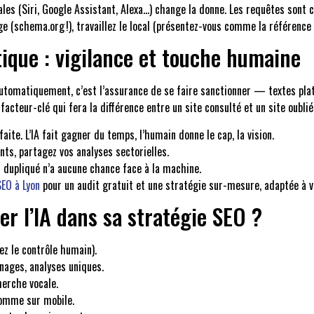
ales (Siri, Google Assistant, Alexa…) change la donne. Les requêtes sont c
ge (schema.org !), travaillez le local (présentez-vous comme la référence 
tique : vigilance et touche humaine
 automatiquement, c’est l’assurance de se faire sanctionner — textes plat
acteur-clé qui fera la différence entre un site consulté et un site oublié
ite. L’IA fait gagner du temps, l’humain donne le cap, la vision.
nts, partagez vos analyses sectorielles.
EO dupliqué n’a aucune chance face à la machine.
SEO à Lyon
pour un audit gratuit et une stratégie sur-mesure, adaptée à vo
r l’IA dans sa stratégie SEO ?
ez le contrôle humain).
gnages, analyses uniques.
herche vocale.
comme sur mobile.