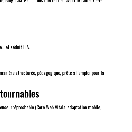
oogle, Bing, ChatGPT… tous mettent en avant le fameux E-E-
… et séduit l’IA.
e manière structurée, pédagogique, prête à l’emploi pour la
ntournables
rience irréprochable (Core Web Vitals, adaptation mobile,