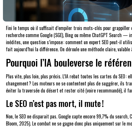
Fini le temps où il suffisait d’empiler trois mots-clés pour grappiller
recherche comme Google (SGE), Bing ou même ChatGPT Search — imposs
inédites, une question s’impose : comment un expert SEO peut-il utiliser
fait aujourd’hui la différence. On déroule une méthode claire, valabl
Pourquoi l’IA bouleverse le référe
Plus vite, plus loin, plus précis. L’IA rebat toutes les cartes du SEO 
changement ? Les moteurs ne se contentent plus de suggérer, ils tranc
éviter la traversée du désert et rester cité (voire recommandé), il 
Le SEO n’est pas mort, il mute !
Non, le SEO ne disparait pas. Google capte encore 99,7% du search, 
Bloom, 2025). Le combat ne se gagne donc plus uniquement sur le mot-