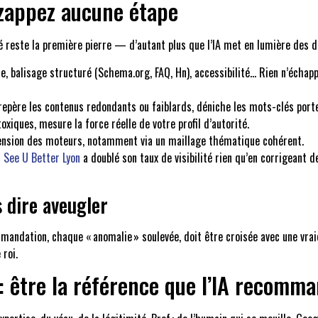
ne zappez aucune étape
 reste la première pierre — d’autant plus que l’IA met en lumière des dét
e, balisage structuré (Schema.org, FAQ, Hn), accessibilité… Rien n’échapp
, repère les contenus redondants ou faiblards, déniche les mots-clés por
 toxiques, mesure la force réelle de votre profil d’autorité.
réhension des moteurs, notamment via un maillage thématique cohérent.
r
See U Better Lyon
a doublé son taux de visibilité rien qu’en corrigeant d
s dire aveugler
mmandation, chaque « anomalie » soulevée, doit être croisée avec une vra
 roi.
c : être la référence que l’IA recomm