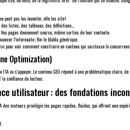
xpertise, du vécu, de la légitimité. Bref : de l’humain qui se mouille. G
 peut pas les inventer, elle les cite !
des listes, des tableaux, des définitions…
e. Vos pages deviennent source, même sorties de leur contexte.
ancer l’internaute ; fini le blabla générique.
yon
pour voir comment construire un contenu qui surclasse la concurrence
ine Optimization)
elle l’IA va s’appuyer. Le contenu GEO répond à une problématique claire, d
 la confiance du lecteur.
e utilisateur : des fondations inco
IA des moteurs privilégie les pages rapides, fluides, qui offrent une expé
t.