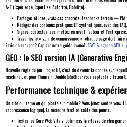
Les moteurs ne récompensent plus le « tout-texte ». Ils veulent de l’e
A-T (Expérience, Expertise, Autorité, Fiabilité).
Partagez études, vrais cas concrets, feedbacks terrain — l’IA ne
Rédigez des contenus pratiques ET synthétiques, avec des FAQ, 
Signez, contextualisez, mettez en avant l’auteur et l’entrepris
Travaillez le « gain de connaissance » : chaque page doit faire av
Envie de creuser ? Cap sur notre guide avancé :
EEAT & agence SEO à L
GEO : le SEO version IA (Generative Eng
Nouvelle règle du jeu : l’objectif, c’est de devenir la donnée sur laqu
machine… et pour l’humain. Double bénéfice : vous captez la citation ET
Performance technique & expérienc
Un site qui rame ou qui plante sur mobile ? Vous jouez contre vous. L’
arborescence logique). La moindre friction coûte des points.
Testez les Core Web Vitals, optimisez la vitesse de chargemen