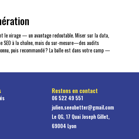
nération
nt le virage — un avantage redoutable. Miser sur la data,
pas de SEO à la chaîne, mais du sur-mesure—des audits
 reconnu, puis recommandé ? La balle est dans votre camp —
s
Restons en contact
tés
06 522 49 551
julien.seeubetter@gmail.com
Le QG, 17 Quai Joseph Gillet,
69004 Lyon