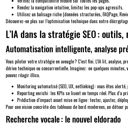
Vérifiez la compatibilité mobile sur toutes les pages.
Rendez la navigation intuitive, limitez les pop-ups agressifs.
Utilisez un balisage riche (données structurées, FAQPage, Review
Découvrez-en plus sur l’optimisation technique dans notre décryptag
L’IA dans la stratégie SEO : outil
Automatisation intelligente, analyse pré
Vous piloter votre stratégie en aveugle ? C’est fini. L’IA lit, analyse
dérive technique ou concurrentielle. Imaginez : en quelques minutes
pouvez réagir illico.
Monitoring automatisé (SEO, UX, netlinking) : vous êtes alerté, 
Reporting enrichi : les KPIs se lisent en temps réel. Plus d’a pr
Prédiction d’impact avant mise en ligne : testez, ajustez, déplo
Pour une vision concrète des tableaux de bord modernes, un détour p
Recherche vocale : le nouvel eldorado